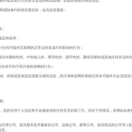
电子邮件或其他方式向会员发送的商品促销广告或其他相关商业信息。
法规和国际条约的相关规定的，会员必须遵循：
统；
、规定和程序；
进行任何可能对互联网的正常运转造成不利影响的行为；
传输任何骚扰性的、中伤他人的、辱骂性的、恐吓性的、庸俗淫秽的或其他任何非法的
进行任何不利于四川省铸造网的行为；
播反动、色情或其他违反国家法律的信息，四川省铸造网的系统记录有可能作为会员违反
私权。
之前，您的任何个人信息将不会被提供给任何无关的第三方。但在下列情况，本网站会
( 如代理公司、提供相关技术服务的公司、运输公司、邮寄公司、提供奖品的公司等 )
信息。