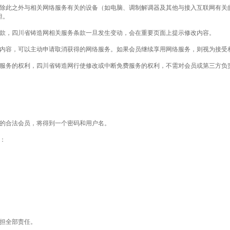
务，除此之外与相关网络服务有关的设备（如电脑、调制解调器及其他与接入互联网有
担。
务条款，四川省铸造网相关服务条款一旦发生变动，会在重要页面上提示修改内容。
款之内容，可以主动申请取消获得的网络服务。如果会员继续享用网络服务，则视为接受
免费服务的权利，四川省铸造网行使修改或中断免费服务的权利，不需对会员或第三方负
造网的合法会员，将得到一个密码和用户名。
利：
承担全部责任。