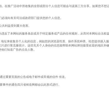
活动。在推广活动中所收集的全部或部分个人信息可能会与该第三方分享。如果您不想
我们必须向有关司法或政府部门提供您的个人信息。
会公共利益受到重大危害。
行为违反了本网站的服务条款或关于特定服务或产品的任何规则，从而对本网站合法权
 IP 地址来收集非个人化的信息，例如您的浏览器性质、操作系统种类、给您提供接入服务
们只进行客流量统计。这些无关个人身份的信息能帮助本网站辨别最受欢迎的地区并
使他们知道广告的点击人数。
可通过重要页面的公告或电子邮件或常规的信件 传送。
它重要事件的通告四川省铸造网都会以此形式进行。